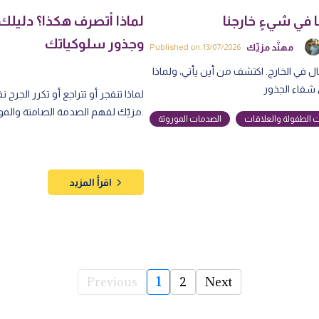
ا في شيءٍ خارجنا
لماذا أتصرف هكذا؟ دليل
وجذور سلوكياتك
مهنَّد مزيِّك
Published on: 13/07/2026
ل في الخارج. اكتشف من أين يأتي، ولماذا
لماذا تنفجر أو تتراجع أو تكرر الجر
مزيّك لفهم الصدمة الصامتة والموروثة وكيف يبدأ التعافي بالرؤية.
الطفولة والعلاقات
الصدمات الموروثة
اقرأ المزيد
Previous
1
2
Next