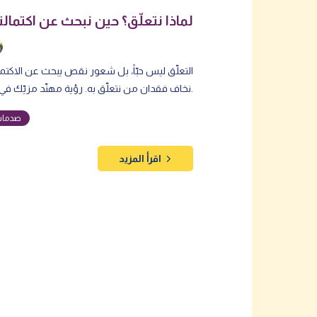
لماذا نتعلّق؟ حين نبحث عن اكتمالن
التعلّق ليس حبّاً، بل شعور نقص يبحث عن الاكتما
نخاف فقدان من نتعلّق به. رؤية مهنّد مزيّك في شفاء الجذور.
صدمات 
اقرأ المزيد