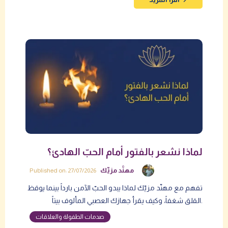
لماذا نشعر بالفتور أمام الحبّ الهادئ؟
مهنَّد مزيِّك
Published on: 27/07/2026
تفهم مع مهنّد مزيّك لماذا يبدو الحبّ الآمن بارداً بينما يوقظ
القلق شغفاً، وكيف يقرأ جهازك العصبي المألوف بيتاً.
صدمات الطفولة والعلاقات