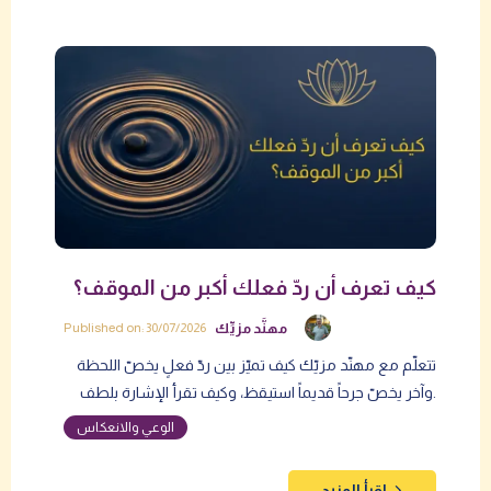
كيف تعرف أن ردّ فعلك أكبر من الموقف؟
مهنَّد مزيِّك
Published on: 30/07/2026
تتعلّم مع مهنّد مزيّك كيف تميّز بين ردّ فعلٍ يخصّ اللحظة
وآخر يخصّ جرحاً قديماً استيقظ، وكيف تقرأ الإشارة بلطف.
الوعي والانعكاس
اقرأ المزيد